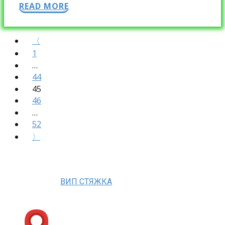
READ MORE
〈
1
…
44
45
46
…
52
〉
ВИП СТЯЖКА