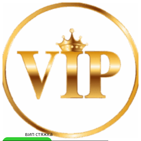
вип стяжка