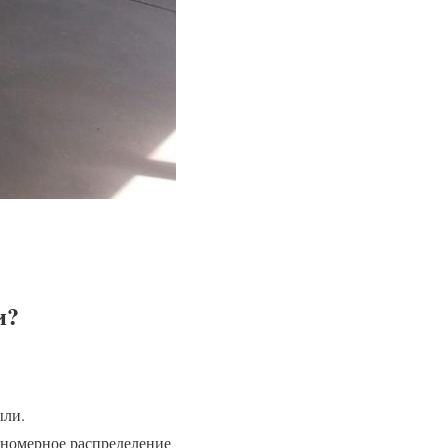
и?
ыли.
вномерное распределение