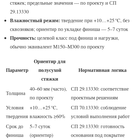
стяжек; предельные значения — по проекту и СП
29.13330
Влажностный режим:
твердение при +10…+25 °C, без
сквозняков; ориентир по укладке финиша — 5–7 суток
Прочность:
целевой класс под финиш и нагрузки,
обычно эквивалент М150–М300 по проекту
Ориентир для
Параметр
полусухой
Нормативная логика
стяжки
40–60 мм (часто),
СП 29.13330: соответствие
Толщина
по проекту
проектным решениям
Условия
+10…+25 °C,
СП 70.13330: соблюдение
твердения
влажность ≥60%
условий выполнения работ
Срок до
5–7 суток
СП 29.13330: готовность
финиша
(ориентир)
основания под покрытие