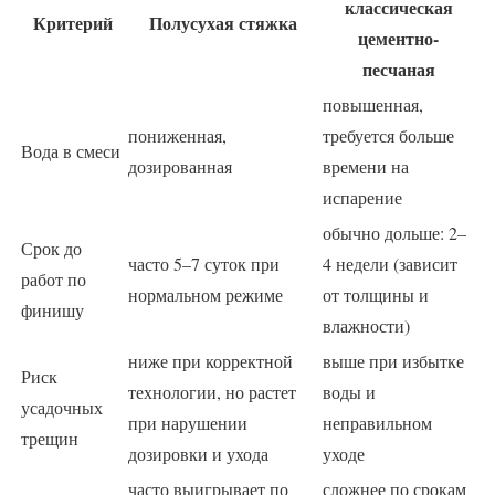
классическая
Критерий
Полусухая стяжка
цементно-
песчаная
повышенная,
пониженная,
требуется больше
Вода в смеси
дозированная
времени на
испарение
обычно дольше: 2–
Срок до
часто 5–7 суток при
4 недели (зависит
работ по
нормальном режиме
от толщины и
финишу
влажности)
ниже при корректной
выше при избытке
Риск
технологии, но растет
воды и
усадочных
при нарушении
неправильном
трещин
дозировки и ухода
уходе
часто выигрывает по
сложнее по срокам