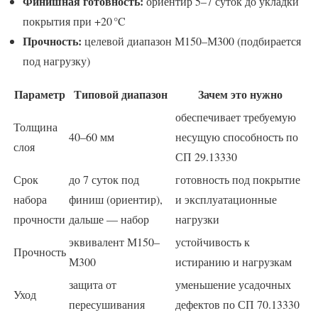
Финишная готовность:
ориентир 5–7 суток до укладки
покрытия при +20 °C
Прочность:
целевой диапазон М150–М300 (подбирается
под нагрузку)
Параметр
Типовой диапазон
Зачем это нужно
обеспечивает требуемую
Толщина
40–60 мм
несущую способность по
слоя
СП 29.13330
Срок
до 7 суток под
готовность под покрытие
набора
финиш (ориентир),
и эксплуатационные
прочности
дальше — набор
нагрузки
эквивалент М150–
устойчивость к
Прочность
М300
истиранию и нагрузкам
защита от
уменьшение усадочных
Уход
пересушивания
дефектов по СП 70.13330