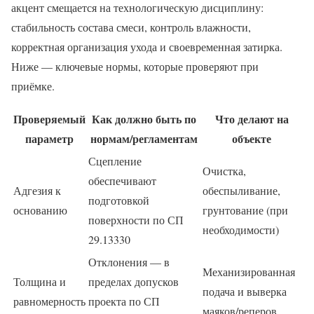
акцент смещается на технологическую дисциплину:
стабильность состава смеси, контроль влажности,
корректная организация ухода и своевременная затирка.
Ниже — ключевые нормы, которые проверяют при
приёмке.
Проверяемый
Как должно быть по
Что делают на
параметр
нормам/регламентам
объекте
Сцепление
Очистка,
обеспечивают
Адгезия к
обеспыливание,
подготовкой
основанию
грунтование (при
поверхности по СП
необходимости)
29.13330
Отклонения — в
Механизированная
Толщина и
пределах допусков
подача и выверка
равномерность
проекта по СП
маяков/реперов