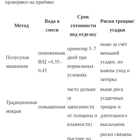
проверяют на приёмке.
Срок
Вода в
Риски трещин/
Метод
готовности
смеси
усадки
под отделку
ниже за счёт
ориентир 5–7
пониженная,
меньшей
Полусухая
дней при
В/Ц ~0,35–
усадки, но
машинная
нормальных
0,45
важны уход и
условиях
затирка
часто дольше
выше риск
(в
усадочных
Традиционная
повышенная
зависимости
трещин и
мокрая
от толщины и
длительного
влажности)
высыхания
риски связаны
быстрее по