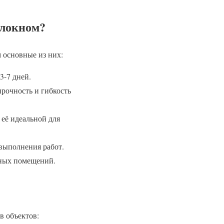
олокном?
 основные из них:
3-7 дней.
рочность и гибкость
 её идеальной для
 выполнения работ.
нных помещений.
в объектов: