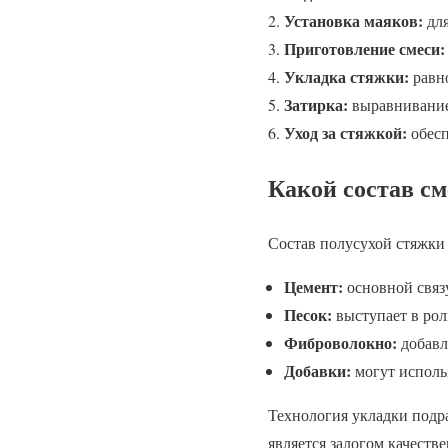
Установка маяков:
для
Приготовление смеси:
Укладка стяжки:
равно
Затирка:
выравнивание
Уход за стяжкой:
обесп
Какой состав см
Состав полусухой стяжки 
Цемент:
основной связ
Песок:
выступает в рол
Фиброволокно:
добавл
Добавки:
могут использ
Технология укладки подр
является залогом качестве