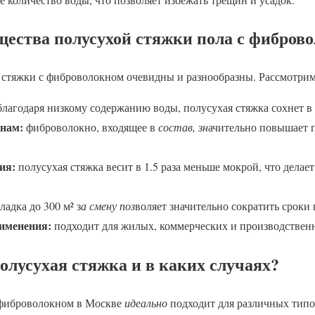
ества полусухой стяжки пола с фибров
стяжки с фиброволокном очевидны и разнообразны. Рассмотрим
лагодаря низкому содержанию воды, полусухая стяжка сохнет в 
инам:
фиброволокно, входящее в
состав, зн
ачительно повышает п
ия:
полусухая стяжка весит в 1.5 раза меньше мокрой, что делает
ладка до 300 м² з
а смену поз
воляет значительно сократить сроки
именения:
подходит для жилых, коммерческих и производстве
олусухая стяжка и в каких случаях?
 фиброволокном в Москве
идеально
подходит для различных типо