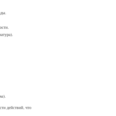
оды.
ости.
атура).
ы).
ти действий, что