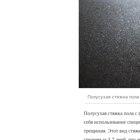
Полусухая стяжка пола
Полусухая стяжка пола с
себя использование спец
трещинам. Этот вид стяж
среднем за 3-7 дней, что
з