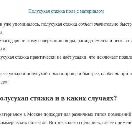
Полусухая стяжка пола с материалом
к уже упоминалось, полусухая стяжк
а сохнет зн
ачительно быстр
а.
лагодаря низкому содержанию воды, расход цемента и песка сниж
ым.
усухая стяжка практически не даёт усадки, что исключает появ
цесс укладки полусухой стяжки проще и быстрее,
особенно
при и
одов.
олусухая стяжка и в каких случаях?
 материалом в Москве подходит для различных типов помещений
 коммерческих объектов. Вот несколько сценариев, где её примен