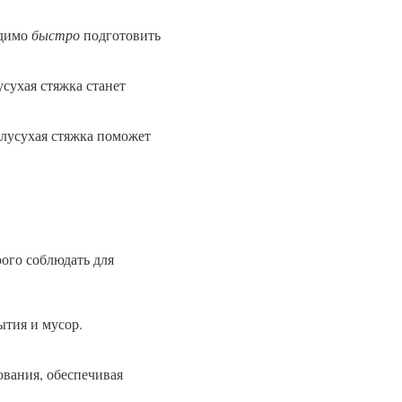
одимо
быстро
подготовить
сухая стяжка станет
олусухая стяжка поможет
рого соблюдать для
ытия и мусор.
ования, обеспечивая