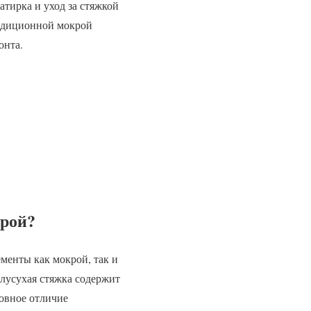
атирка и уход за стяжкой
адиционной мокрой
онта.
крой?
ементы как мокрой, так и
олусухая стяжка содержит
новное отличие