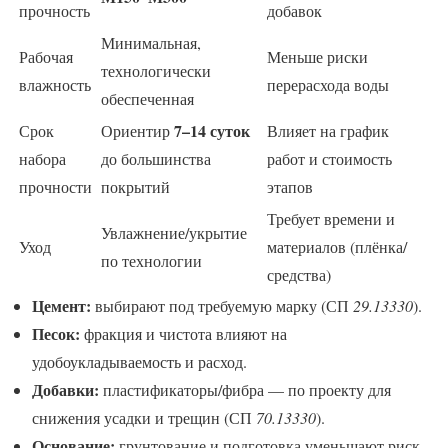
прочность
добавок
Минимальная,
Рабочая
Меньше риски
технологически
влажность
перерасхода воды
обеспеченная
7–14 суток
Срок
Ориентир
Влияет на график
набора
до большинства
работ и стоимость
прочности
покрытий
этапов
Требует времени и
Увлажнение/укрытие
Уход
материалов (плёнка/
по технологии
средства)
Цемент:
выбирают под требуемую марку (СП
29.13330
).
Песок:
фракция и чистота влияют на
удобоукладываемость и расход.
Добавки:
пластификаторы/фибра — по проекту для
снижения усадки и трещин (СП
70.13330
).
Основание:
грунтование и подготовка уменьшают риск