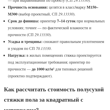
— при выравнивании по проекту (СП
29.13330
).
Прочность основания:
М150–
целятся в класс/марку
М300
(выбор проектный, СП
29.13330
).
Срок до финиша:
7–14 суток
ориентир
при нормальных
условиях; точнее — по фактической влажности и
прочности (СП
29.13330
).
Усадка и трещины:
снижают правильным уплотнением
и уходом по СП
70.13330
.
Нагрузка:
в жилых помещениях стяжка проектируется
под эксплуатационные требования; ориентир по
до 1000 кг/м²
прочности —
для типовых решений
(проектно подтверждают).
Как рассчитать стоимость полусухой
стяжки пола за квадратный с
материалом?