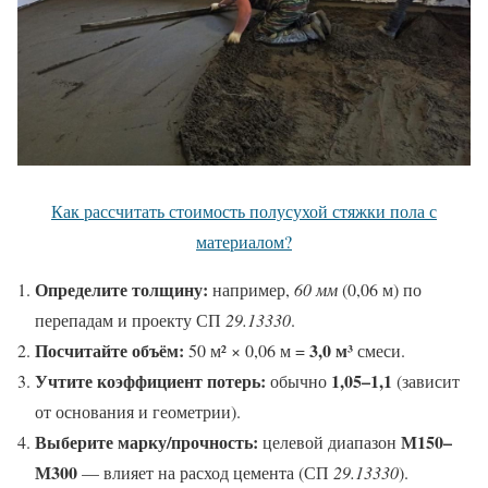
Как рассчитать стоимость полусухой стяжки пола с
материалом?
Определите толщину:
например,
60 мм
(0,06 м) по
перепадам и проекту СП
29.13330
.
Посчитайте объём:
3,0 м³
50 м² × 0,06 м =
смеси.
Учтите коэффициент потерь:
1,05–1,1
обычно
(зависит
от основания и геометрии).
Выберите марку/прочность:
М150–
целевой диапазон
М300
— влияет на расход цемента (СП
29.13330
).