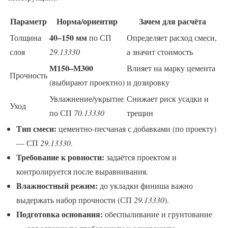
Параметр
Норма/ориентир
Зачем для расчёта
40–150 мм
Толщина
по СП
Определяет расход смеси,
слоя
29.13330
а значит стоимость
М150–М300
Влияет на марку цемента
Прочность
(выбирают проектно)
и дозировку
Увлажнение/укрытие
Снижает риск усадки и
Уход
по СП
70.13330
трещин
Тип смеси:
цементно-песчаная с добавками (по проекту)
— СП
29.13330
.
Требование к ровности:
задаётся проектом и
контролируется после выравнивания.
Влажностный режим:
до укладки финиша важно
выдержать набор прочности (СП
29.13330
).
Подготовка основания:
обеспыливание и грунтование