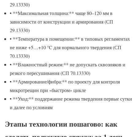
29.13330)
• **Максимальная толщина:** чаще 80–120 мм в
зависимости от конструкции и армирования (СП
29.13330)
• **Температура в помещении:** в типовых регламентах
не ниже +5…+10 °C для нормального твердения (СП
70.13330)
• **Влажностный режим:** не допускать сквозняков и
резкого пересушивания (СП 70.13330)
• **Армирование/фибра:** по проекту для контроля
микротрещин при «быстром» цикле
• **Уход:** поддержание режима твердения первые сутки
и далее по условиям
Этапы технологии пошагово: как
сделать полусухую стяжку за 1 день