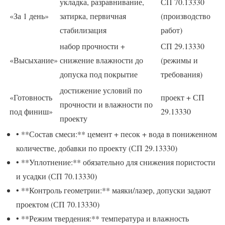
укладка, разравнивание,
СП 70.13330
«За 1 день»
затирка, первичная
(производство
стабилизация
работ)
набор прочности +
СП 29.13330
«Высыхание»
снижение влажности до
(режимы и
допуска под покрытие
требования)
достижение условий по
«Готовность
проект + СП
прочности и влажности по
под финиш»
29.13330
проекту
• **Состав смеси:** цемент + песок + вода в пониженном
количестве, добавки по проекту (СП 29.13330)
• **Уплотнение:** обязательно для снижения пористости
и усадки (СП 70.13330)
• **Контроль геометрии:** маяки/лазер, допуски задают
проектом (СП 70.13330)
• **Режим твердения:** температура и влажность