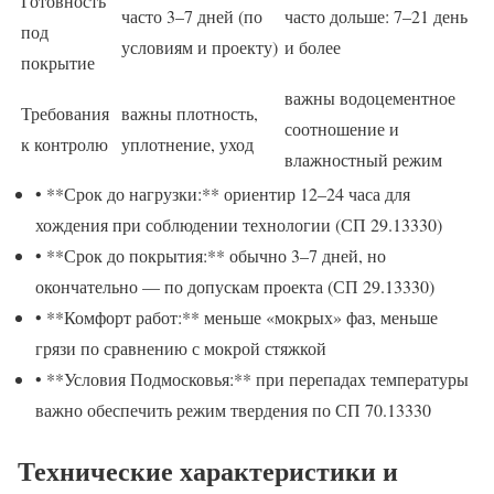
Готовность
часто 3–7 дней (по
часто дольше: 7–21 день
под
условиям и проекту)
и более
покрытие
важны водоцементное
Требования
важны плотность,
соотношение и
к контролю
уплотнение, уход
влажностный режим
• **Срок до нагрузки:** ориентир 12–24 часа для
хождения при соблюдении технологии (СП 29.13330)
• **Срок до покрытия:** обычно 3–7 дней, но
окончательно — по допускам проекта (СП 29.13330)
• **Комфорт работ:** меньше «мокрых» фаз, меньше
грязи по сравнению с мокрой стяжкой
• **Условия Подмосковья:** при перепадах температуры
важно обеспечить режим твердения по СП 70.13330
Технические характеристики и