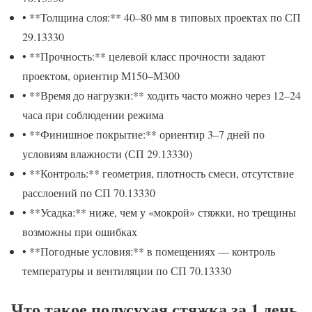
• **Толщина слоя:** 40–80 мм в типовых проектах по СП
29.13330
• **Прочность:** целевой класс прочности задают
проектом, ориентир М150–М300
• **Время до нагрузки:** ходить часто можно через 12–24
часа при соблюдении режима
• **Финишное покрытие:** ориентир 3–7 дней по
условиям влажности (СП 29.13330)
• **Контроль:** геометрия, плотность смеси, отсутствие
расслоений по СП 70.13330
• **Усадка:** ниже, чем у «мокрой» стяжки, но трещины
возможны при ошибках
• **Погодные условия:** в помещениях — контроль
температуры и вентиляции по СП 70.13330
Что такое полусухая стяжка за 1 день