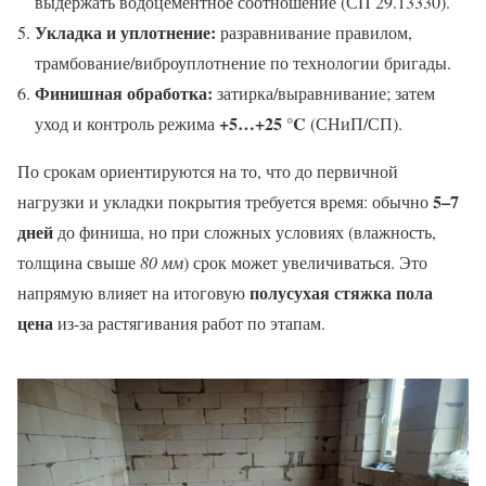
выдержать водоцементное соотношение (СП 29.13330).
Укладка и уплотнение:
разравнивание правилом,
трамбование/виброуплотнение по технологии бригады.
Финишная обработка:
затирка/выравнивание; затем
+5…+25 °C
уход и контроль режима
(СНиП/СП).
По срокам ориентируются на то, что до первичной
5–7
нагрузки и укладки покрытия требуется время: обычно
дней
до финиша, но при сложных условиях (влажность,
толщина свыше
80 мм
) срок может увеличиваться. Это
полусухая стяжка пола
напрямую влияет на итоговую
цена
из‑за растягивания работ по этапам.