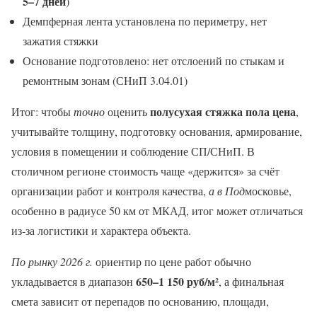
5–7 дней
)
Демпферная лента установлена по периметру, нет
зажатия стяжки
Основание подготовлено: нет отслоений по стыкам и
ремонтным зонам (СНиП 3.04.01)
полусухая стяжка пола цена
Итог: чтобы
точно
оценить
,
учитывайте толщину, подготовку основания, армирование,
условия в помещении и соблюдение СП/СНиП. В
столичном регионе стоимость чаще «держится» за счёт
организации работ и контроля качества,
а в Под
московье,
особенно в радиусе 50 км от МКАД, итог может отличаться
из‑за логистики и характера объекта.
По рынку 2026 г.
ориентир по цене работ обычно
650–1 150 руб/м²
укладывается в диапазон
, а финальная
смета зависит от перепадов по основанию, площади,