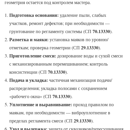
геометрия остается под контролем мастера.
Подготовка основания:
удаление пыли, слабых
участков, ремонт дефектов; при необходимости —
70.13330
грунтование по регламенту системы (СП
).
Разметка и маяки:
установка маяков по уровню/
29.13330
отметкам; проверка геометрии (СП
).
Приготовление смеси:
дозирование воды и сухой смеси
с механизированным перемешиванием; контроль
70.13330
консистенции (СП
).
Подача и укладка:
частичная механизация подачи/
распределения; укладка полосами с сохранением
70.13330
«рабочего окна» (СП
).
Уплотнение и выравнивание:
проход правилом по
маякам, при необходимости — виброуплотнение в
29.13330
пределах регламента смеси (СП
).
Уход и выдержка:
защита от сквозняков/пересушивания,