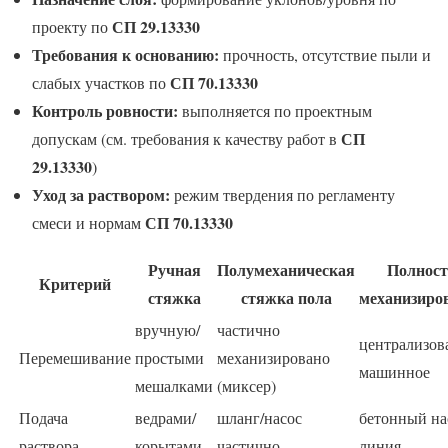
СП 29.13330
проекту по
Требования к основанию:
прочность, отсутствие пыли и
СП 70.13330
слабых участков по
Контроль ровности:
выполняется по проектным
СП
допускам (см. требования к качеству работ в
29.13330
)
Уход за раствором:
режим твердения по регламенту
СП 70.13330
смеси и нормам
Ручная
Полумеханическая
Полнос
Критерий
стяжка
стяжка пола
механизиро
вручную/
частично
централизов
Перемешивание
простыми
механизировано
машинное
мешалками
(миксер)
Подача
ведрами/
шланг/насос
бетонный на
раствора
корытами
частично
линия