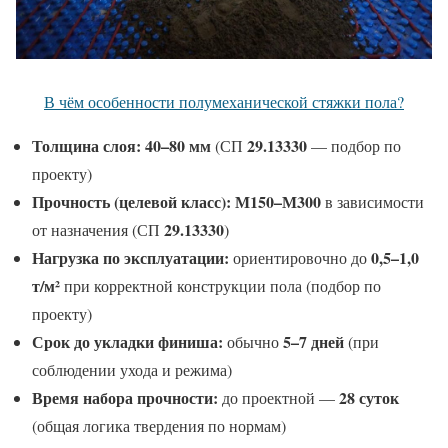
В чём особенности полумеханической стяжки пола?
Толщина слоя:
40–80 мм
29.13330
(СП
— подбор по
проекту)
Прочность (целевой класс):
М150–М300
в зависимости
29.13330
от назначения (СП
)
Нагрузка по эксплуатации:
0,5–1,0
ориентировочно до
т/м²
при корректной конструкции пола (подбор по
проекту)
Срок до укладки финиша:
5–7 дней
обычно
(при
соблюдении ухода и режима)
Время набора прочности:
28 суток
до проектной —
(общая логика твердения по нормам)